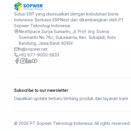
Solusi ERP yang disesuaikan dengan kebutuhan bisnis
Indonesia. Berbasis ERPNext dan dikembangkan oleh
PT
Sopwer Teknologi Indonesia
.
NextSpace Surya Sumantri, Jl. Prof. drg. Soeria
Soemantri No.76c, Sukawarna, Kec. Sukajadi, Kota
Bandung, Jawa Barat 40164
hi@sopwer.net
+62 877-9000-5833
Facebook
Instagram
LinkedIn
YouTube
Subscribe to our newsletter
Dapatkan update terbaru tentang produk dan layanan kami
©
2026
PT Sopwer Teknologi Indonesia
. All rights reserved.