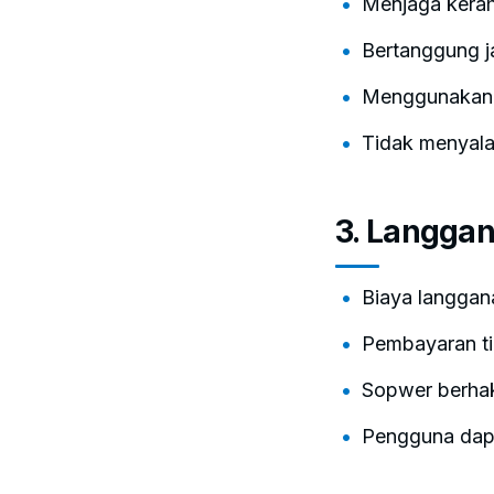
Menjaga kerah
Bertanggung j
Menggunakan 
Tidak menyal
3. Langga
Biaya langgana
Pembayaran ti
Sopwer berhak
Pengguna dap