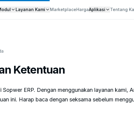
Modul
Layanan Kami
Marketplace
Harga
Aplikasi
Tentang K
da
dan Ketentuan
di Sopwer ERP. Dengan menggunakan layanan kami, A
ntuan ini. Harap baca dengan seksama sebelum mengg