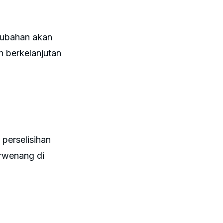
rubahan akan
n berkelanjutan
 perselisihan
erwenang di