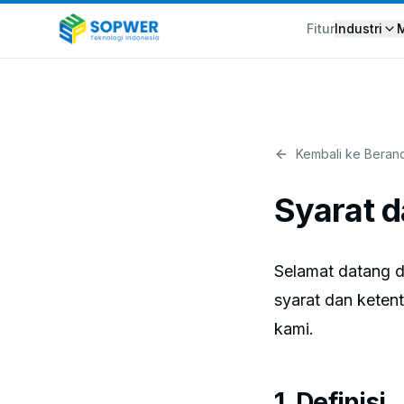
Fitur
Industri
Kembali ke Beran
Syarat 
Selamat datang 
syarat dan kete
kami.
1. Definisi