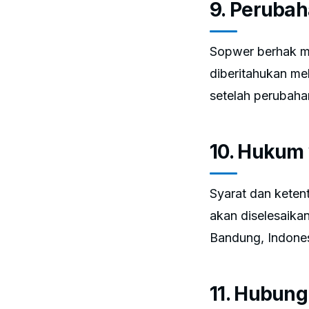
9. Peruba
Sopwer berhak m
diberitahukan me
setelah perubaha
10. Hukum
Syarat dan ketent
akan diselesaika
Bandung, Indones
11. Hubung