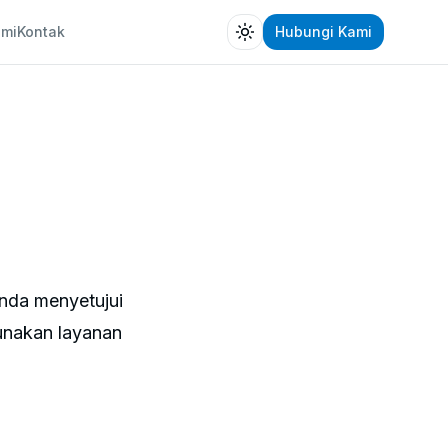
ami
Kontak
Hubungi Kami
Toggle theme
nda menyetujui
unakan layanan