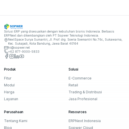
Solusi ERP yang disesuaikan dengan kebutuhan bisnis Indonesia. Berbasis
ERPNext dan dikembangkan oleh
PT Sopwer Teknologi Indonesia
.
NextSpace Surya Sumantri, Jl. Prof. drg. Soeria Soemantri No.76c, Sukawarna,
Kec. Sukajadi, Kota Bandung, Jawa Barat 40164
hi@sopwer.net
+62 877-9000-5833
Facebook
Instagram
LinkedIn
YouTube
Produk
Solusi
Fitur
E-Commerce
Modul
Retail
Harga
Trading & Distribusi
Layanan
Jasa Profesional
Perusahaan
Resources
Tentang Kami
ERPNext Indonesia
Blog
Sopwer Cloud