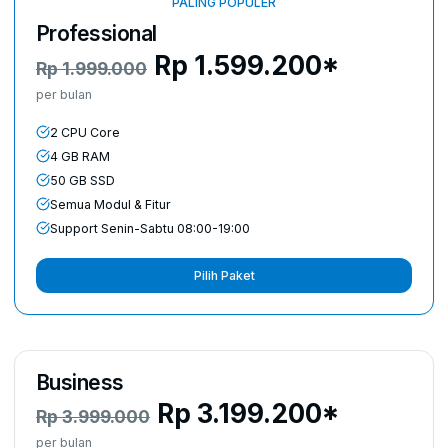
PALING POPULER
Professional
Rp
1.599.200
*
Rp
1.999.000
per bulan
2 CPU Core
4 GB RAM
50 GB SSD
Semua Modul & Fitur
Support Senin-Sabtu 08:00-19:00
Pilih Paket
Business
Rp
3.199.200
*
Rp
3.999.000
per bulan