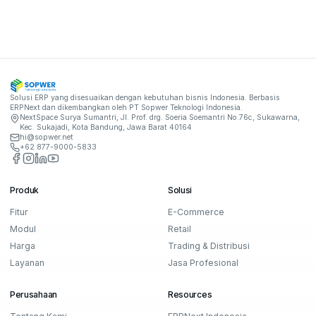
Solusi ERP yang disesuaikan dengan kebutuhan bisnis Indonesia. Berbasis
ERPNext dan dikembangkan oleh
PT Sopwer Teknologi Indonesia
.
NextSpace Surya Sumantri, Jl. Prof. drg. Soeria Soemantri No.76c, Sukawarna,
Kec. Sukajadi, Kota Bandung, Jawa Barat 40164
hi@sopwer.net
+62 877-9000-5833
Facebook
Instagram
LinkedIn
YouTube
Produk
Solusi
Fitur
E-Commerce
Modul
Retail
Harga
Trading & Distribusi
Layanan
Jasa Profesional
Perusahaan
Resources