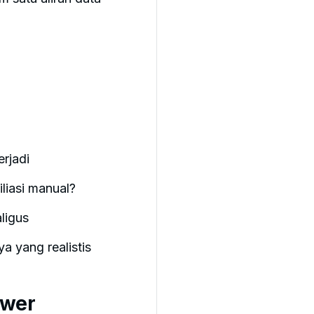
erjadi
liasi manual?
ligus
a yang realistis
pwer