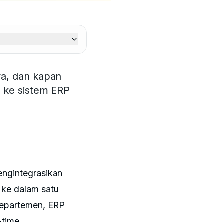
a, dan kapan
 ke sistem ERP
engintegrasikan
— ke dalam satu
departemen, ERP
-time.