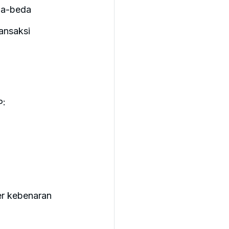
da-beda
ansaksi
P:
er kebenaran