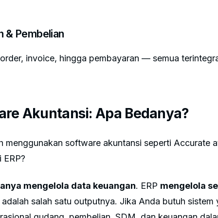
n & Pembelian
s order, invoice, hingga pembayaran — semua terintegr
are Akuntansi: Apa Bedanya?
enggunakan software akuntansi seperti Accurate at
i ERP?
anya mengelola data keuangan
. ERP
mengelola se
adalah salah satu outputnya. Jika Anda butuh sistem
sional gudang, pembelian, SDM, dan keuangan dalam