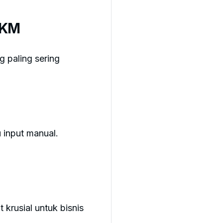
MKM
 paling sering
u input manual.
 krusial untuk bisnis