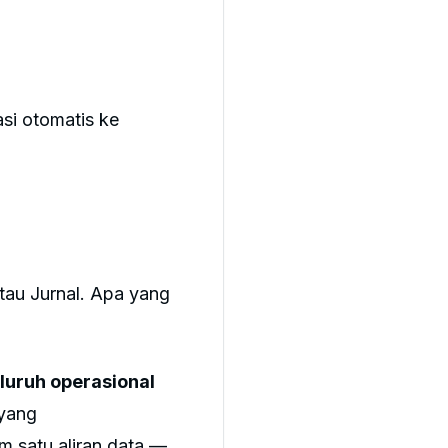
asi otomatis ke
au Jurnal. Apa yang
luruh operasional
 yang
 satu aliran data —