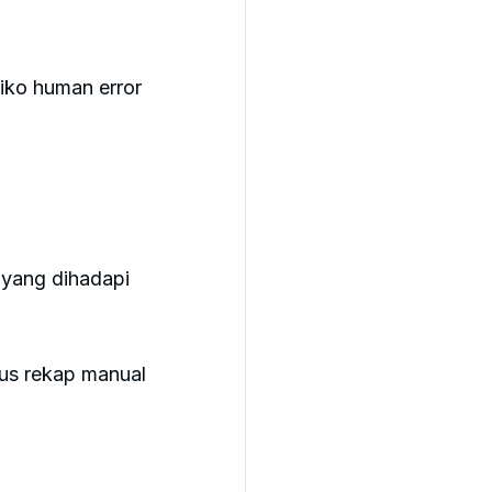
siko human error
yang dihadapi
rus rekap manual