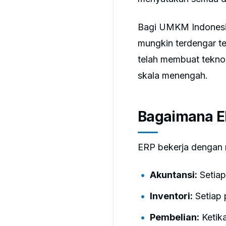
Bagi UMKM Indonesia
mungkin terdengar t
telah membuat teknol
skala menengah.
Bagaimana E
ERP bekerja dengan m
Akuntansi:
Setiap
Inventori:
Setiap 
Pembelian:
Ketika