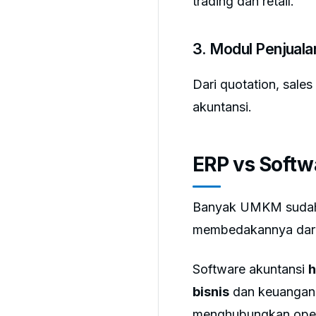
trading dan retail.
3. Modul Penjuala
Dari quotation, sale
akuntansi.
ERP vs Softw
Banyak UMKM sudah m
membedakannya dar
Software akuntansi
h
bisnis
dan keuangan 
menghubungkan opera