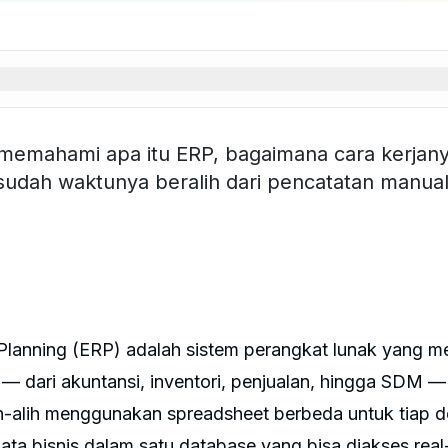
memahami apa itu ERP, bagaimana cara kerjany
udah waktunya beralih dari pencatatan manual
Planning (ERP) adalah sistem perangkat lunak yang m
s — dari akuntansi, inventori, penjualan, hingga SDM 
lih-alih menggunakan spreadsheet berbeda untuk tiap 
a bisnis dalam satu database yang bisa diakses real