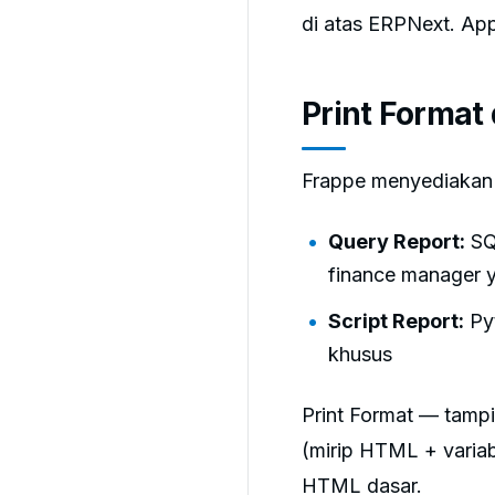
di atas ERPNext. Ap
Print Format
Frappe menyediakan 
Query Report:
SQL
finance manager 
Script Report:
Pyt
khusus
Print Format — tampi
(mirip HTML + variab
HTML dasar.