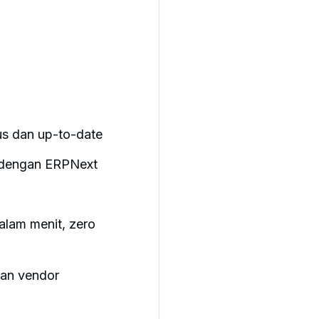
us dan up-to-date
n dengan ERPNext
lam menit, zero
dan vendor