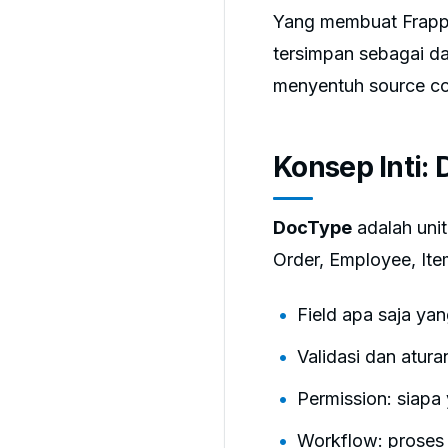
Yang membuat Frappe 
tersimpan sebagai da
menyentuh source co
Konsep Inti:
DocType
adalah uni
Order, Employee, It
Field apa saja yang
Validasi dan aturan
Permission: siapa 
Workflow: proses 