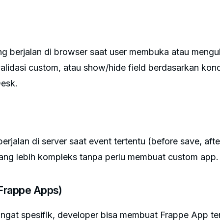
ang berjalan di browser saat user membuka atau meng
 validasi custom, atau show/hide field berdasarkan kondi
Desk.
erjalan di server saat event tertentu (before save, afte
yang lebih kompleks tanpa perlu membuat custom app.
Frappe Apps)
ngat spesifik, developer bisa membuat Frappe App terp