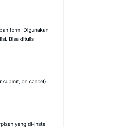
ubah form. Digunakan
si. Bisa ditulis
r submit, on cancel).
isah yang di-install