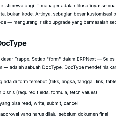
istimewa bagi IT manager adalah filosofinya: semua k
ta, bukan kode. Artinya, sebagian besar kustomisasi b
de — mengurangi risiko upgrade yang bermasalah sec
 DocType
t dasar Frappe. Setiap "form" dalam ERPNext — Sales 
em — adalah sebuah DocType. DocType mendefinisika
 ada di form tersebut (teks, angka, tanggal, link, table,
 bisnis (required fields, formula, fetch values)
yang bisa read, write, submit, cancel
approval yang harus dilalui sebelum dokumen final